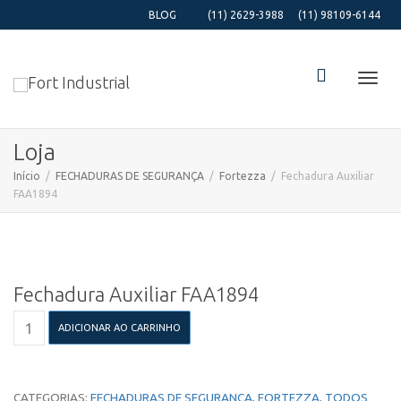
BLOG
(11) 2629-3988
(11) 98109-6144
Alter
Loja
Início
FECHADURAS DE SEGURANÇA
Fortezza
Fechadura Auxiliar
FAA1894
Nave
Fechadura Auxiliar FAA1894
Fechadura
ADICIONAR AO CARRINHO
Auxiliar
FAA1894
quantidade
CATEGORIAS:
FECHADURAS DE SEGURANÇA
,
FORTEZZA
,
TODOS