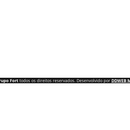
rupo Fort
todos os direitos reservados. Desenvolvido por
DDWEB M