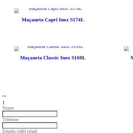
Maçaneta Capri Inox S174L
Maçaneta Classic Inox S169L
M
""
1
Nome
Telefone
Email
a valid email