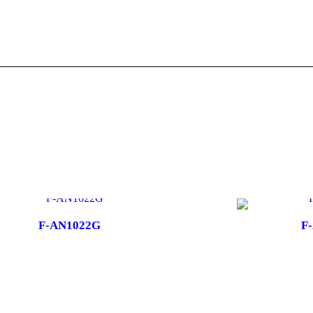
F-AN1022G
F