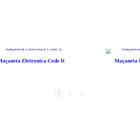
açaneta Eletronica Code It
Maçaneta 
1
2
→