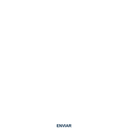
Fale conosco
ço
e
Celular
gem
ENVIAR