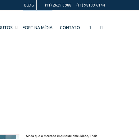
BLOG
(11) 2629-3988
(11) 98109-6144
DUTOS
FORT NA MÍDIA
CONTATO