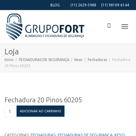
BLOG
(11) 2629-3988
(11) 98109-6144
Alter
Loja
Início
FECHADURAS DE SEGURANÇA
Keso
Fechaduras
Fechadura
20 Pinos 60205
Nave
Fechadura 20 Pinos 60205
Fechadura
ADICIONAR AO CARRINHO
20
Pinos
60205
quantidade
CATEGORIAS:
FECHADURAS
,
FECHADURAS DE SEGURANÇA
,
KESO
,