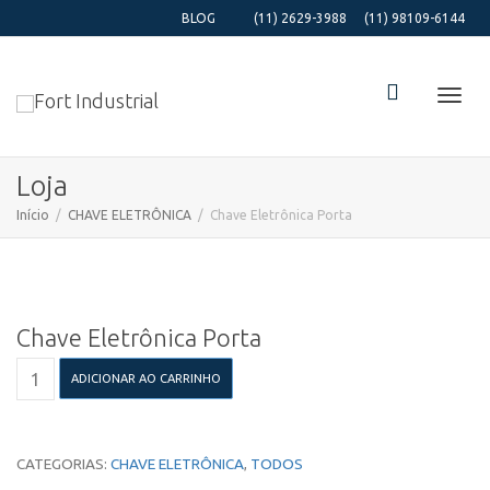
BLOG
(11) 2629-3988
(11) 98109-6144
Alter
Loja
Início
CHAVE ELETRÔNICA
Chave Eletrônica Porta
Nave
Chave Eletrônica Porta
Chave
ADICIONAR AO CARRINHO
Eletrônica
Porta
quantidade
CATEGORIAS:
CHAVE ELETRÔNICA
,
TODOS