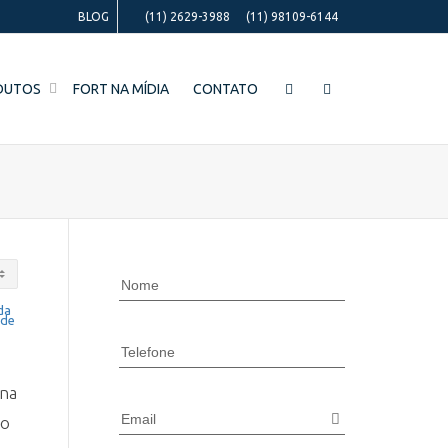
BLOG
(11) 2629-3988
(11) 98109-6144
DUTOS
FORT NA MÍDIA
CONTATO
Nome
Telefone
ana
Email
ão