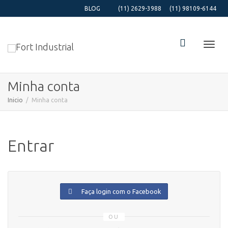
BLOG
(11) 2629-3988
(11) 98109-6144
Alter
Minha conta
Inicio
Minha conta
Nave
Entrar
Faça login com o Facebook
OU