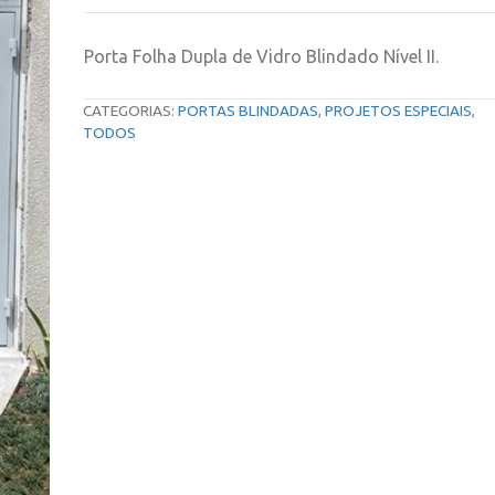
Nível
II
Porta Folha Dupla de Vidro Blindado Nível II.
quantidade
CATEGORIAS:
PORTAS BLINDADAS
,
PROJETOS ESPECIAIS
,
TODOS