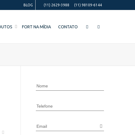
BLOG
(11) 2629-3988
(11) 98109-6144
DUTOS
FORT NA MÍDIA
CONTATO
Nome
Telefone
Email