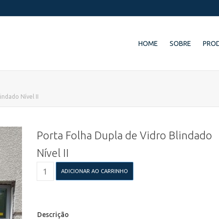
HOME
SOBRE
PRO
indado Nível II
Porta Folha Dupla de Vidro Blindado
Nível II
Porta
ADICIONAR AO CARRINHO
Folha
Dupla
de
Vidro
Blindado
Descrição