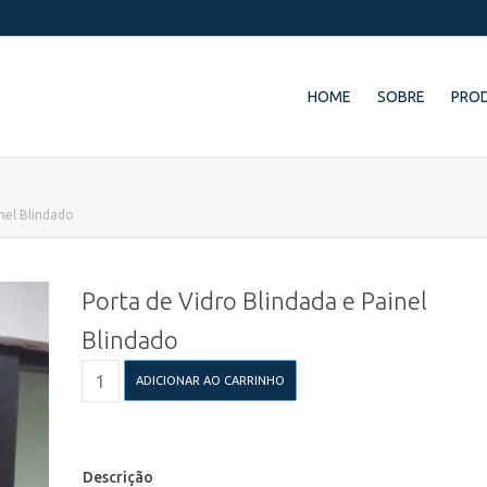
HOME
SOBRE
PRO
nel Blindado
Porta de Vidro Blindada e Painel
Blindado
Porta
ADICIONAR AO CARRINHO
de
Vidro
Blindada
e
Painel
Descrição