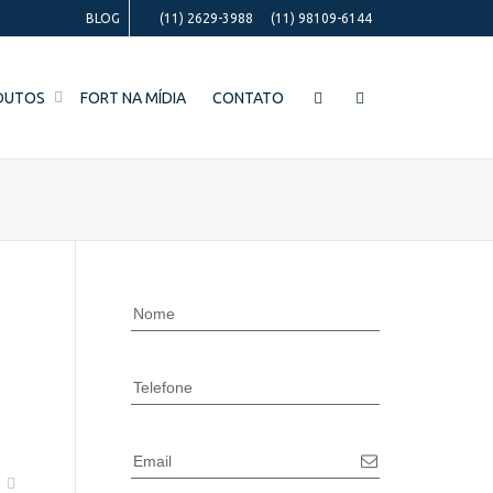
BLOG
(11) 2629-3988
(11) 98109-6144
DUTOS
FORT NA MÍDIA
CONTATO
Nome
Telefone
Email