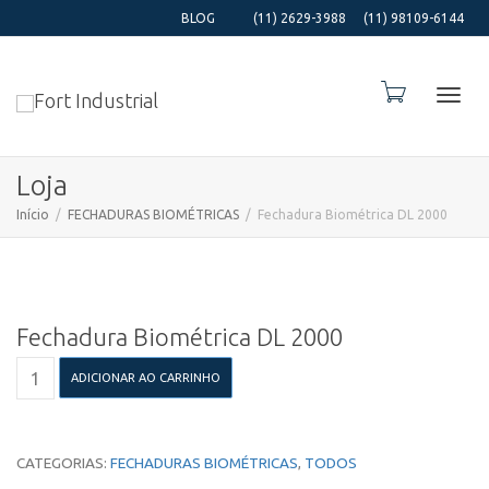
BLOG
(11) 2629-3988
(11) 98109-6144
Alter
Loja
Início
FECHADURAS BIOMÉTRICAS
Fechadura Biométrica DL 2000
Nave
Fechadura Biométrica DL 2000
Fechadura
ADICIONAR AO CARRINHO
Biométrica
DL
2000
quantidade
CATEGORIAS:
FECHADURAS BIOMÉTRICAS
,
TODOS