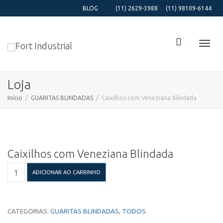
BLOG
(11) 2629-3988
(11) 98109-6144
Alter
Loja
Início
GUARITAS BLINDADAS
Caixilhos com Veneziana Blindada
Nave
Caixilhos com Veneziana Blindada
Caixilhos
ADICIONAR AO CARRINHO
com
Veneziana
Blindada
quantidade
CATEGORIAS:
GUARITAS BLINDADAS
,
TODOS