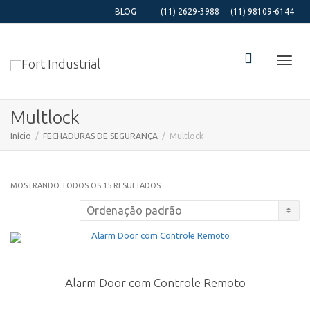
BLOG
(11) 2629-3988
(11) 98109-6144
Alter
Multlock
Início
FECHADURAS DE SEGURANÇA
Multlock
Nave
MOSTRANDO TODOS OS 15 RESULTADOS
Alarm Door com Controle Remoto