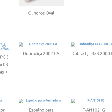
Cilindros Oval
Dobradiça 2002 CA
Dobradiça 4×3 2000 
PG (
m 03
as +
tor
Espelho para
F-AN1021G