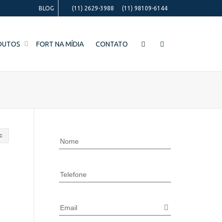
BLOG
(11) 2629-3988
(11) 98109-6144
DUTOS
FORT NA MÍDIA
CONTATO
Nome
Telefone
Email